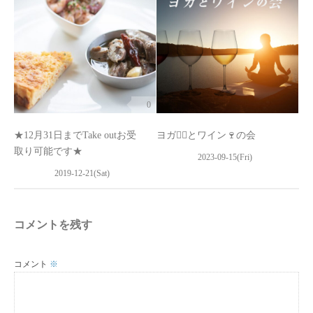
0
★12月31日までTake outお受
ヨガ🧘‍♀とワイン🍷の会
取り可能です★
2023-09-15(Fri)
2019-12-21(Sat)
コメントを残す
コメント
※