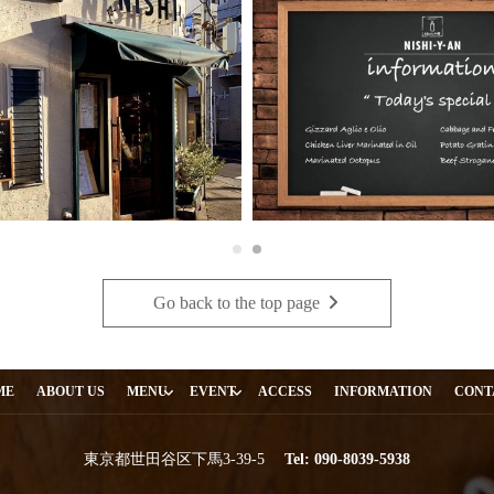
Go back to the top page
・
ME
ABOUT US
MENU
EVENT
ACCESS
INFORMATION
CONT
東京都世田谷区下馬3-39-5
Tel:
090-8039-5938