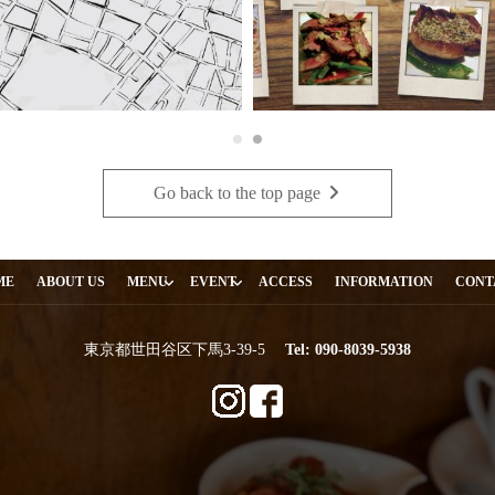
Go back to the top page
・
ME
ABOUT US
MENU
EVENT
ACCESS
INFORMATION
CONT
東京都世田谷区下馬3-39-5
Tel:
090-8039-5938